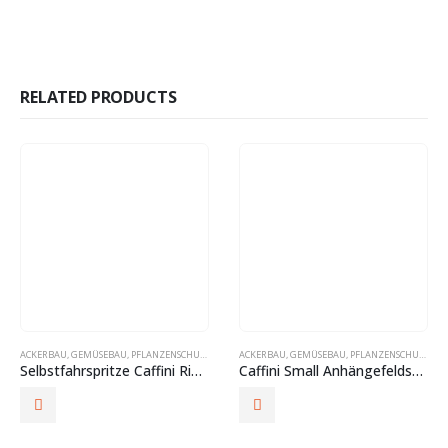
RELATED PRODUCTS
ACKERBAU
,
GEMÜSEBAU
,
PFLANZENSCHUTZ
,
PRECISION FARMING
ACKERBAU
,
GEMÜSEBAU
,
PFLANZENSCHUTZ
,
PR
Selbstfahrspritze Caffini Rider Vario_Track
Caffini Small Anhängefeldspritze