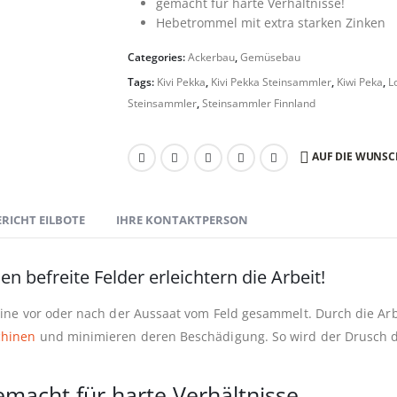
gemacht für harte Verhältnisse!
Hebetrommel mit extra starken Zinken
Categories:
Ackerbau
,
Gemüsebau
Tags:
Kivi Pekka
,
Kivi Pekka Steinsammler
,
Kiwi Peka
,
L
Steinsammler
,
Steinsammler Finnland
AUF DIE WUNSC
ERICHT EILBOTE
IHRE KONTAKTPERSON
n befreite Felder erleichtern die Arbeit!
ine vor oder nach der Aussaat vom Feld gesammelt. Durch die Arb
chinen
und minimieren deren Beschädigung. So wird der Drusch der
emacht für harte Verhältnisse