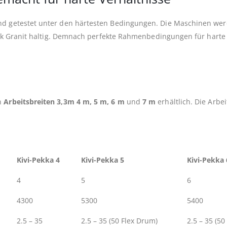
nd getestet unter den härtesten Bedingungen. Die Maschinen werde
stark Granit haltig. Demnach perfekte Rahmenbedingungen für harte
en
Arbeitsbreiten 3,3m 4 m, 5 m, 6 m
und
7 m
erhältlich. Die Arb
Kivi-Pekka 4
Kivi-Pekka 5
Kivi-Pekka 
4
5
6
4300
5300
5400
2.5 – 35
2.5 – 35 (50 Flex Drum)
2.5 – 35 (50