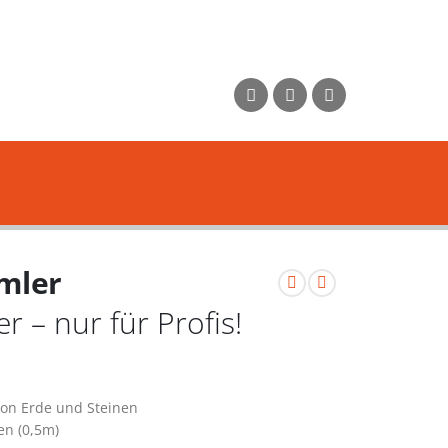
mler
r – nur für Profis!
von Erde und Steinen
en (0,5m)