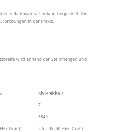
n in Rantasalmi, Finnland hergestellt. Die
 Erprobungen in der Praxis.
eitsbreite wird anhand der Steinmengen und
6
Kivi-Pekka 7
7
6540
 Flex Drum)
2.5 – 35 (50 Flex Drum)