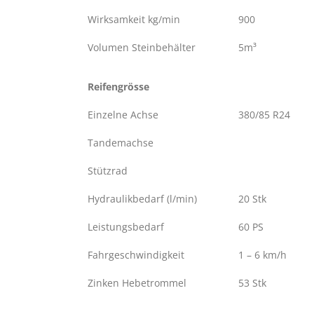
Wirksamkeit kg/min
900
Volumen Steinbehälter
5
m³
Reifengrösse
Einzelne Achse
380/85 R24
Tandemachse
Stützrad
Hydraulikbedarf (l/min)
20 Stk
Leistungsbedarf
60 PS
Fahrgeschwindigkeit
1 – 6 km/h
Zinken Hebetrommel
53 Stk