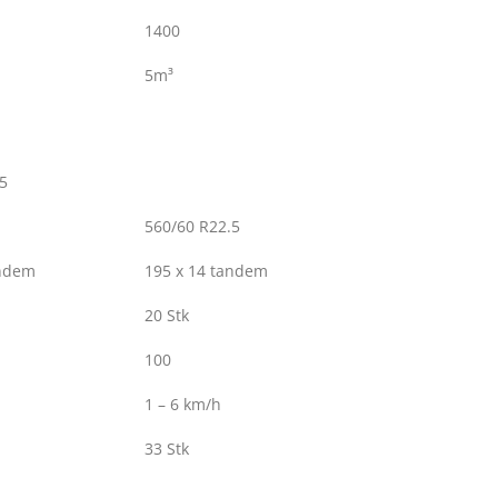
1400
5
m³
5
560/60 R22.5
andem
195 x 14 tandem
20 Stk
100
1 – 6 km/h
33 Stk