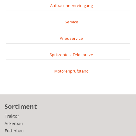
Aufbau Innenreinigung
Service
Pneuservice
Spritzentest Feldspritze
Motorenprüfstand
Sortiment
Traktor
Ackerbau
Futterbau