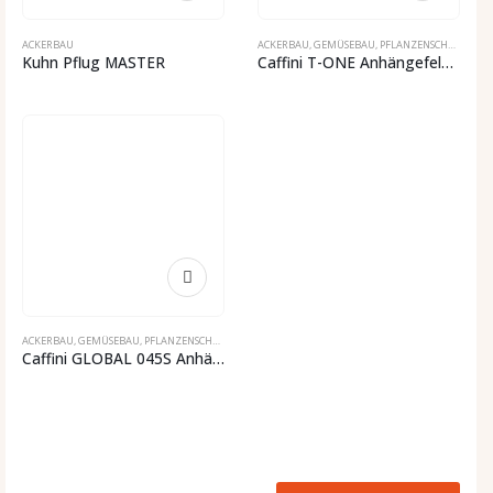
ACKERBAU
ACKERBAU
,
GEMÜSEBAU
,
PFLANZENSCHUTZ
Kuhn Pflug MASTER
Caffini T-ONE Anhängefeldspritze
ACKERBAU
,
GEMÜSEBAU
,
PFLANZENSCHUTZ
Caffini GLOBAL 045S Anhängefeldspritze