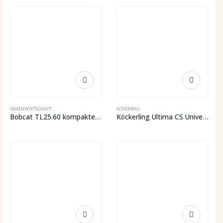
INNENWIRTSCHAFT
ACKERBAU
Bobcat TL25.60 kompakter Teleskoplader AGRI
Köckerling Ultima CS Universalsämaschine 3-6m