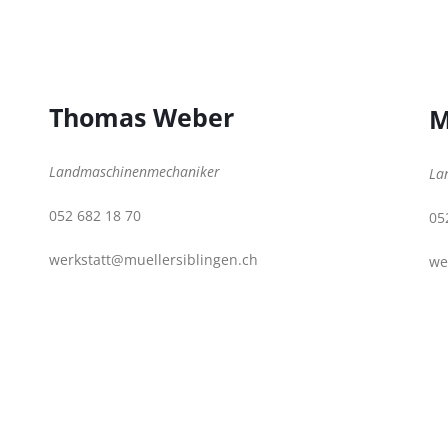
Thomas Weber
M
Landmaschinenmechaniker
La
052 682 18 70
05
werkstatt@muellersiblingen.ch
we