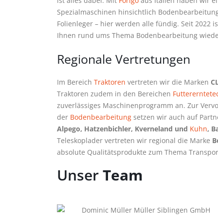
ist alles dabei. Mit
Forigo
aus Italien haben wir e
Spezialmaschinen hinsichtlich Bodenbearbeitu
Folienleger – hier werden alle fündig. Seit 2022 i
Ihnen rund ums Thema Bodenbearbeitung wieder
Regionale Vertretungen
Im Bereich
Traktoren
vertreten wir die Marken
C
Traktoren zudem in den Bereichen
Futtererntete
zuverlässiges Maschinenprogramm an. Zur Vervo
der
Bodenbearbeitung
setzen wir auch auf Partne
Alpego, Hatzenbichler, Kverneland und
Kuhn
, B
Teleskoplader vertreten wir regional die Marke
B
absolute Qualitätsprodukte zum Thema Transpor
Unser
Team