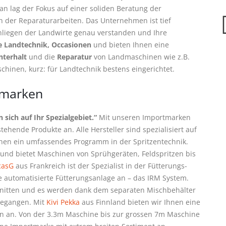
an lag der Fokus auf einer soliden Beratung der
h der Reparaturarbeiten. Das Unternehmen ist tief
nliegen der Landwirte genau verstanden und Ihre
e Landtechnik, Occasionen
und bieten Ihnen eine
nterhalt
und die
Reparatur
von Landmaschinen wie z.B.
hinen, kurz: für Landtechnik bestens eingerichtet.
tmarken
 sich auf Ihr Spezialgebiet.“
Mit unseren Importmarken
ehende Produkte an. Alle Hersteller sind spezialisiert auf
Ihnen ein umfassendes Programm in der Spritzentechnik.
t und bietet Maschinen von Sprühgeräten, Feldspritzen bis
casG
aus Frankreich ist der Spezialist in der Fütterungs-
e automatisierte Fütterungsanlage an – das IRM System.
hnitten und es werden dank dem separaten Mischbehälter
gegangen. Mit
Kivi Pekka
aus Finnland bieten wir Ihnen eine
en an. Von der 3.3m Maschine bis zur grossen 7m Maschine