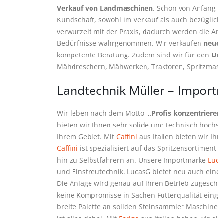
Verkauf von Landmaschinen
. Schon von Anfang 
Kundschaft, sowohl im Verkauf als auch bezüglic
verwurzelt mit der Praxis, dadurch werden die A
Bedürfnisse wahrgenommen. Wir verkaufen
neu
kompetente Beratung. Zudem sind wir für den
U
Mähdreschern, Mähwerken, Traktoren, Spritzmasc
Landtechnik Müller – Impor
Wir leben nach dem Motto:
„Profis konzentrieren
bieten wir Ihnen sehr solide und technisch hochst
Ihrem Gebiet. Mit
Caffini
aus Italien bieten wir 
Caffini
ist spezialisiert auf das Spritzensortimen
hin zu Selbstfahrern an. Unsere Importmarke
Lu
und Einstreutechnik. LucasG bietet neu auch ein
Die Anlage wird genau auf ihren Betrieb zugesc
keine Kompromisse in Sachen Futterqualität ein
breite Palette an soliden Steinsammler Maschin