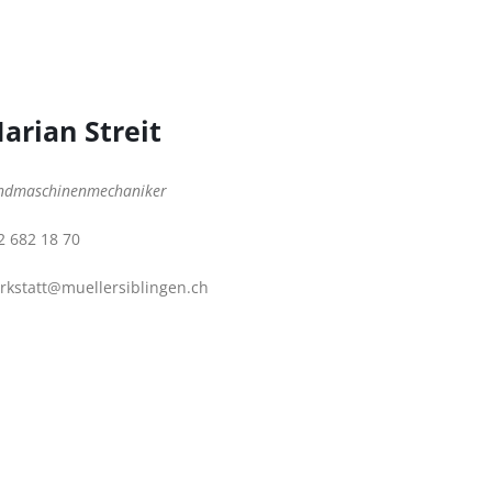
arian Streit
ndmaschinenmechaniker
2 682 18 70
rkstatt@muellersiblingen.ch