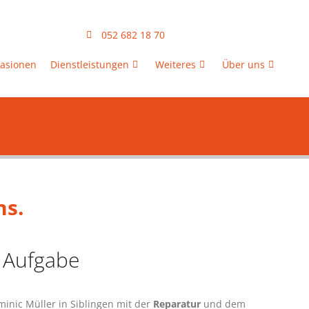
052 682 18 70
asionen
Dienstleistungen
Weiteres
Über uns
ns.
 Aufgabe
inic Müller in Siblingen mit der
Reparatur
und dem