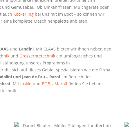
ine Importmarke mit extrem breiten Sortiment an
ng und Gemüsebau. Ob Umkehrfräsen, Mulchgeräte oder
st auch
Köckerling
bei uns mit im Boot – so können wir
 eine komplette Maschinenpalette anbieten.
LAAS
und
Landini
. Mit CLAAS bieten wir Ihnen neben den
chnik
und
Grosserntetechnik
ein umfangreiches und
llständigung unseres Programms in
r die sich auf dieses Gebiet spezialisieren wie die Firma
adalini und Jean de Bru – Razol
. Im Bereich der
obcat
. Mit
Joskin
und
BOB – Marolf
finden Sie bei uns
ttechnik.