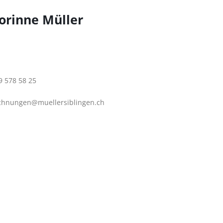
orinne Müller
9 578 58 25
chnungen@muellersiblingen.ch