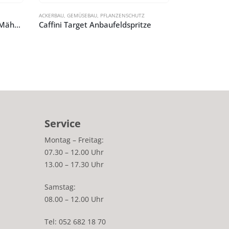
ACKERBAU
,
GEMÜSEBAU
,
PFLANZENSCHUTZ
ACKERBAU
CLAAS Schneidwerk Modelle Mähdrescher
Caffini Target Anbaufeldspritze
Service
Montag – Freitag:
07.30 – 12.00 Uhr
13.00 – 17.30 Uhr
Samstag:
08.00 – 12.00 Uhr
Tel: 052 682 18 70