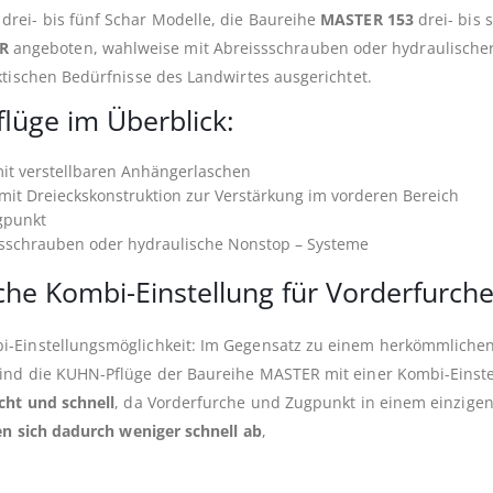
drei- bis fünf Schar Modelle, die Baureihe
MASTER 153
drei- bis 
R
angeboten, wahlweise mit Abreissschrauben oder hydraulischer
ktischen Bedürfnisse des Landwirtes ausgerichtet.
lüge im Überblick:
it verstellbaren Anhängerlaschen
 mit Dreieckskonstruktion zur Verstärkung im vorderen Bereich
gpunkt
ssschrauben oder hydraulische Nonstop – Systeme
che Kombi-Einstellung für Vorderfurch
i-Einstellungsmöglichkeit: Im Gegensatz zu einem herkömmlichen
ind die KUHN-Pflüge der Baureihe MASTER mit einer Kombi-Einstell
icht und schnell
, da Vorderfurche und Zugpunkt in einem einzigen 
en sich dadurch weniger schnell ab
,