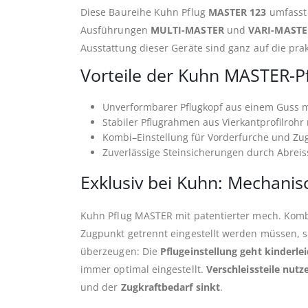
Diese Baureihe Kuhn Pflug
MASTER 123
umfasst 
Ausführungen
MULTI-MASTER
und
VARI-MASTE
Ausstattung dieser Geräte sind ganz auf die pra
Vorteile der Kuhn MASTER-Pf
Unverformbarer Pflugkopf aus einem Guss m
Stabiler Pflugrahmen aus Vierkantprofilrohr
Kombi–Einstellung für Vorderfurche und Zu
Zuverlässige Steinsicherungen durch Abrei
Exklusiv bei Kuhn: Mechanis
Kuhn Pflug MASTER mit patentierter mech. Komb
Zugpunkt getrennt eingestellt werden müssen, s
überzeugen: Die
Pflugeinstellung geht kinderle
immer optimal eingestellt.
Verschleissteile nutz
und der
Zugkraftbedarf sinkt
.