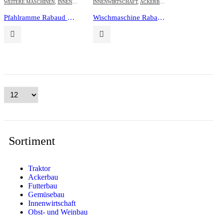
WEITERE MASCHINEN
,
INNENWIRTSCHAFT
INNENWIRTSCHAFT
,
OBST-UND WEINBAU
,
ACKERBAU
,
OBST-UND WEINBAU
Pfahlramme Rabaud Vibrescopic
Wischmaschine Rabaud Supernet
Sortiment
Traktor
Ackerbau
Futterbau
Gemüsebau
Innenwirtschaft
Obst- und Weinbau