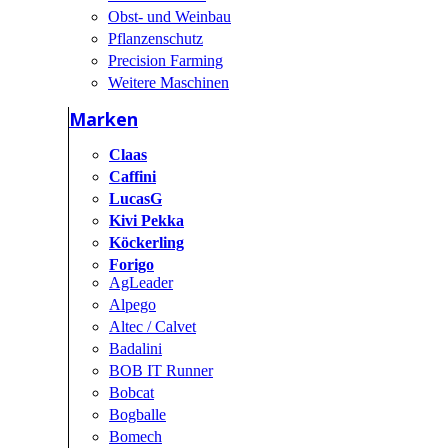
Obst- und Weinbau
Pflanzenschutz
Precision Farming
Weitere Maschinen
Marken
Claas
Caffini
LucasG
Kivi Pekka
Köckerling
Forigo
AgLeader
Alpego
Altec / Calvet
Badalini
BOB IT Runner
Bobcat
Bogballe
Bomech