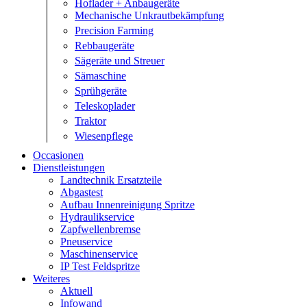
Hoflader + Anbaugeräte
Mechanische Unkrautbekämpfung
Precision Farming
Rebbaugeräte
Sägeräte und Streuer
Sämaschine
Sprühgeräte
Teleskoplader
Traktor
Wiesenpflege
Occasionen
Dienstleistungen
Landtechnik Ersatzteile
Abgastest
Aufbau Innenreinigung Spritze
Hydraulikservice
Zapfwellenbremse
Pneuservice
Maschinenservice
IP Test Feldspritze
Weiteres
Aktuell
Infowand