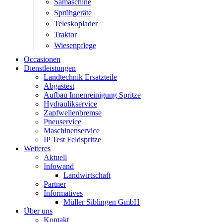
Sämaschine
Sprühgeräte
Teleskoplader
Traktor
Wiesenpflege
Occasionen
Dienstleistungen
Landtechnik Ersatzteile
Abgastest
Aufbau Innenreinigung Spritze
Hydraulikservice
Zapfwellenbremse
Pneuservice
Maschinenservice
IP Test Feldspritze
Weiteres
Aktuell
Infowand
Landwirtschaft
Partner
Informatives
Müller Siblingen GmbH
Über uns
Kontakt