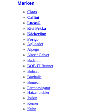
Marken
Claas
Caffini
LucasG
Kivi Pekka
Köckerling
Forigo
AgLeader
Alpego
Altec / Calvet
Badalini
BOB IT Runner
Bobcat
Bogballe
Bomech
Farmnavigator
Hatzenbichler
Joskin
Kerner
Kuhn