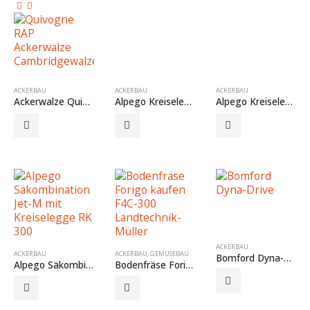
ACKERBAU
ACKERBAU
ACKERBAU
Ackerwalze Quivogne RAP
Alpego Kreiselegge Rotodent DJ
Alpego Kreiselegge Rotodent RK
ACKERBAU
ACKERBAU
ACKERBAU
,
GEMÜSEBAU
Bomford Dyna-Drive Doppelzinkenrotor
Alpego Säkombination Jet-M
Bodenfräse Forigo F4C-300